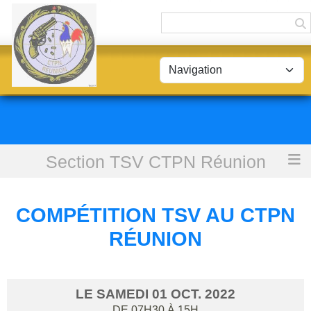
Panneau de gestion des cookies
Section TSV CTPN Réunion
Accueil
Compétition TSV au CTPN Réunion
COMPÉTITION TSV AU CTPN
RÉUNION
LE
SAMEDI
01
OCT.
2022
DE 07H30 À 15H