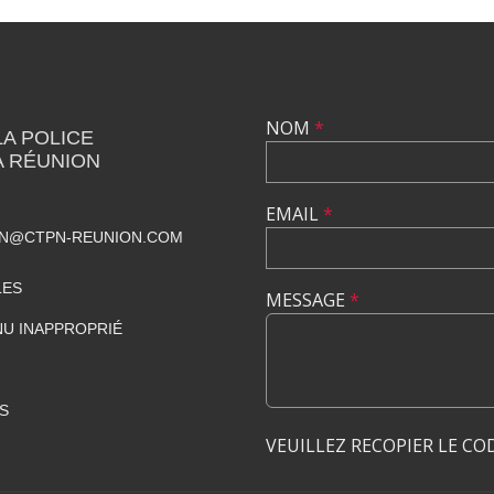
NOM
*
LA POLICE
A RÉUNION
EMAIL
*
PN@CTPN-REUNION.COM
LES
MESSAGE
*
U INAPPROPRIÉ
S
VEUILLEZ RECOPIER LE CO