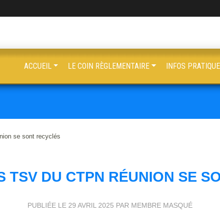
ACCUEIL
LE COIN RÈGLEMENTAIRE
INFOS PRATIQU
ion se sont recyclés
S TSV DU CTPN RÉUNION SE S
PUBLIÉE LE
29 AVRIL 2025
PAR MEMBRE MASQUÉ