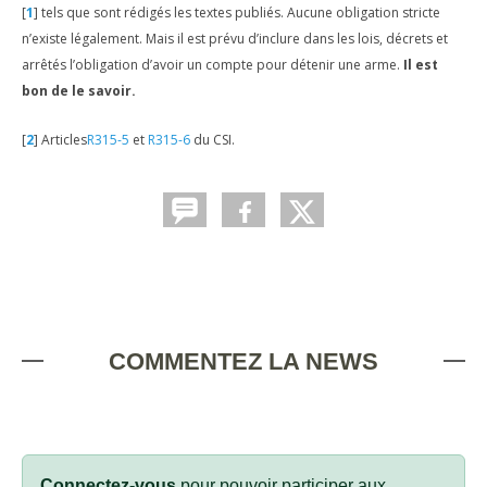
[
1
]
tels que sont rédigés les textes publiés. Aucune obligation stricte
n’existe légalement. Mais il est prévu d’inclure dans les lois, décrets et
arrêtés l’obligation d’avoir un compte pour détenir une arme.
Il est
bon de le savoir.
[
2
]
Articles
R315-5
et
R315-6
du CSI.
COMMENTEZ LA NEWS
Connectez-vous
pour pouvoir participer aux